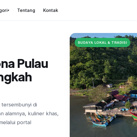
gori
Tentang
Kontak
▾
BUDAYA LOKAL & TRADISI
na Pulau
angkah
i tersembunyi di
 alamnya, kuliner khas,
elalui portal